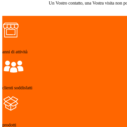
Un Vostro contatto, una Vostra visita non po
anni di attività
clienti soddisfatti
prodotti